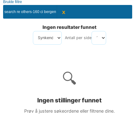
Brukte filtre
x
search re others-160 ci bergen
Ingen resultater funnet
Antall per side
Sort by
🔍
Ingen stillinger funnet
Prøv å justere søkeordene eller filtrene dine.