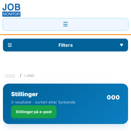
☰
☱
Filters
▼
/
HOME
LAND
Stillinger
0
0
0
0 resultater · sortert etter Synkende
Stillinger på e-post